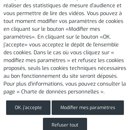
réaliser des statistiques de mesure d’audience et
Contact
vous permettre de lire des vidéos. Vous pouvez à
Mentions légales
tout moment modifier vos paramètres de cookies
en cliquant sur le bouton «Modifier mes
La société
paramètres». En cliquant sur le bouton «OK,
j’accepte» vous acceptez le dépôt de l’ensemble
Maintenance
des cookies. Dans le cas où vous cliquez sur «
Nettoyage
modifiez mes paramètres » et refusez les cookies
Télémaintenance
proposés, seuls les cookies techniques nécessaires
au bon fonctionnement du site seront déposés.
Dernières actualités
Pour plus d’informations, vous pouvez consulter la
page
« Charte de données personnelles ».
Protecsan est une société spécialisée dans
l'aménagement public.
OK, j’accepte
Modifier mes paramètres
CITYGIE ©2026 - Site Créé par GDA
Agence web à
Lyon
Refuser tout